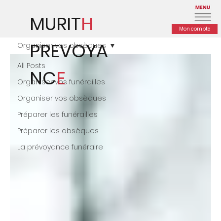
MURIT
H
Mon compte
PREVOYA
Organiser vos obsèques
All Posts
NC
E
Organiser vos funérailles
Organiser vos obsèques
Préparer les funérailles
Préparer les obsèques
La prévoyance funéraire